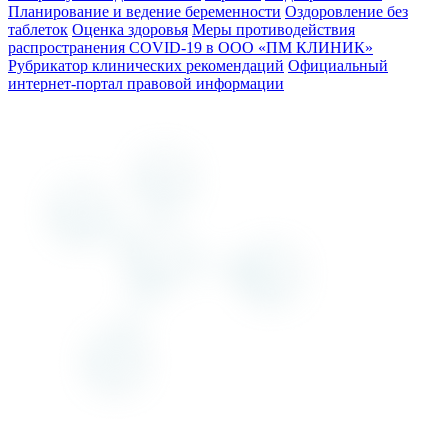
Планирование и ведение беременности
Оздоровление без
таблеток
Оценка здоровья
Меры противодействия
распространения COVID-19 в ООО «ПМ КЛИНИК»
Рубрикатор клинических рекомендаций
Официальный
интернет-портал правовой информации