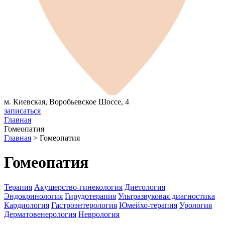
м. Киевская, Воробьевское Шоссе, 4
записаться
Главная
Гомеопатия
Главная
>
Гомеопатия
Гомеопатия
Терапия
Акушерство-гинекология
Диетология
Эндокринология
Гирудотерапия
Ультразвуковая диагностика
Кардиология
Гастроэнтерология
Юмейхо-терапия
Урология
Дерматовенерология
Неврология