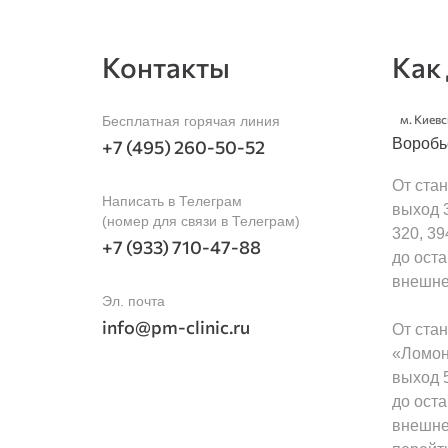
Контакты
Как
м. Киев
Бесплатная горячая линия
Воробь
+7 (495) 260-50-52
От ста
Написать в Телеграм
выход 3
(номер для связи в Телеграм)
320, 394
+7 (933) 710-47-88
до ост
внешне
Эл. почта
info@pm-clinic.ru
От ста
«Ломон
выход 5
до ост
внешне