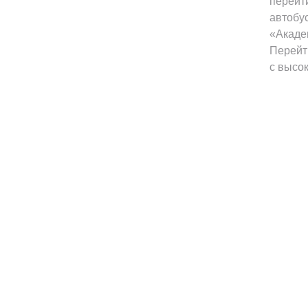
перейти
автобу
«Акаде
Перейт
с высо