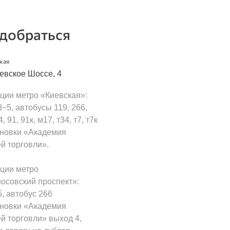
 добраться
ская
евское Шоссе, 4
нции метро «Киевская»:
−5, автобусы 119, 266,
, 91, 91к, м17, т34, т7, т7к
ановки «Академия
й торговли».
нции метро
осовский проспект»:
, автобус 266
ановки «Академия
й торговли» выход 4,