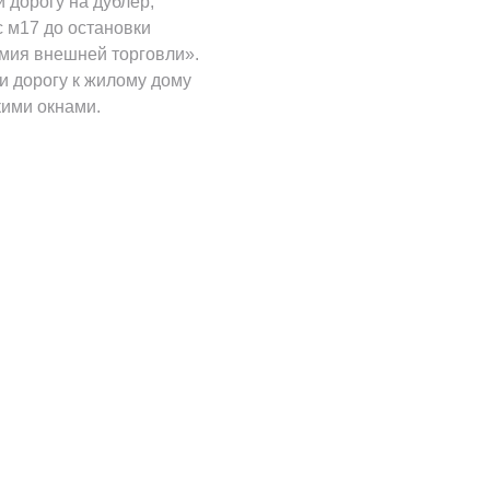
 дорогу на дублер,
с м17 до остановки
мия внешней торговли».
и дорогу к жилому дому
кими окнами.