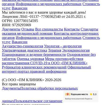
органов
Информация о медицинских работниках
Стоимость
услуг
Вакансии
Мы заботимся о вас и вашем здоровье каждый день!
Лицензия: Л041−01137−77/00362540
от 24.05.2021 г.
ОГРН: 1207700154595
ИНН: 9729295969
Документы
Отзывы
Все специалисты
Контакты
Стандарты
оказания медицинской помощи
Контакты контролирующих
органов
Информация о медицинских работниках
Стоимость
услуг
Вакансии
Акушерство-гинекология
Урология – андрология
Ультразвуковая диагностика
Терапия
Эндокринология
Планирование и ведение беременности
Оздоровление без
таблеток
Оценка здоровья
Меры противодействия
распространения COVID-19 в ООО «ПМ КЛИНИК»
Рубрикатор клинических рекомендаций
Официальный
интернет-портал правовой информации
(С) ООО «ПМ КЛИНИК» 2020-2026
Все права защищены
Документы
Политика обработки персональных
данных
Пользовательское соглашение