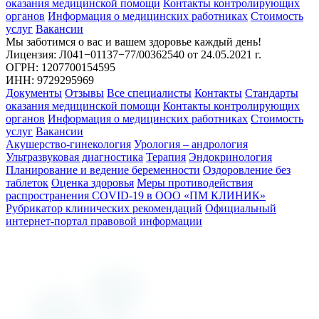
оказания медицинской помощи
Контакты контролирующих
органов
Информация о медицинских работниках
Стоимость
услуг
Вакансии
Мы заботимся о вас и вашем здоровье каждый день!
Лицензия: Л041−01137−77/00362540
от 24.05.2021 г.
ОГРН: 1207700154595
ИНН: 9729295969
Документы
Отзывы
Все специалисты
Контакты
Стандарты
оказания медицинской помощи
Контакты контролирующих
органов
Информация о медицинских работниках
Стоимость
услуг
Вакансии
Акушерство-гинекология
Урология – андрология
Ультразвуковая диагностика
Терапия
Эндокринология
Планирование и ведение беременности
Оздоровление без
таблеток
Оценка здоровья
Меры противодействия
распространения COVID-19 в ООО «ПМ КЛИНИК»
Рубрикатор клинических рекомендаций
Официальный
интернет-портал правовой информации