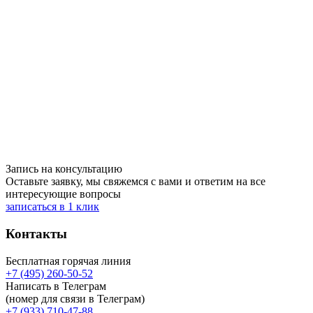
системы
Запись по телефону:
+7 (495) 260-50-52
ПОДРОБНЕЕ
Лечение заболеваний, связанных с нарушением
функционирования эндокринной системы
Запись по телефону:
+7 (495) 260-50-52
ПОДРОБНЕЕ
Запись на консультацию
Оставьте заявку, мы свяжемся с вами и ответим на все
интересующие вопросы
записаться в 1 клик
Контакты
Бесплатная горячая линия
+7 (495) 260-50-52
Написать в Телеграм
(номер для связи в Телеграм)
+7 (933) 710-47-88