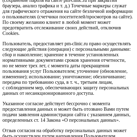
(сохранение пароля на сайте pm-clinic.ru при закрытии
браузера, анализ трафика
и т. д.
) Точечные маркеры служат
для графического отражения на сайте безличной информации
о пользователях (счетчики посетителей/просмотров на сайте).
По своему желанию клиент в любой момент может
предотвратить отслеживание своих действий, отключив
Cookies.
Пользователь, предоставляет pm-clinic.ru право осуществлять
следующие действия (операции) с персональными данными:
сбор и накопление; хранение в течение установленных
нормативными документами сроков хранения отчетности,
но не менее трех лет, с момента даты прекращения
пользования услуг Пользователем; уточнение (обновление,
изменение); использование; уничтожение; обезличивание;
передача по требованию суда,
в т. ч.
, третьим лицам,
с соблюдением мер, обеспечивающих защиту персональных
данных от несанкционированного доступа.
Указанное согласие действует бессрочно с момента
предоставления данных и может быть отозвано Вами путем
подачи заявления администрации сайта с указанием данных,
определенных ст. 14 Закона «О персональных данных».
Отзыв согласия на обработку персональных данных может
быть осуществлен путем направления Пользователем