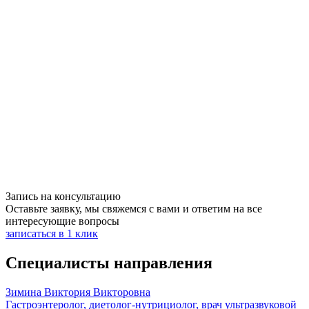
Дисбактериоз
СИБР и СИГР (синдром избыточного бактериального
роста; синдром избыточного грибкового роста).
Запись на консультацию
Оставьте заявку, мы свяжемся с вами и ответим на все
интересующие вопросы
записаться в 1 клик
Специалисты направления
Зимина Виктория Викторовна
Гастроэнтеролог, диетолог-нутрициолог, врач ультразвуковой