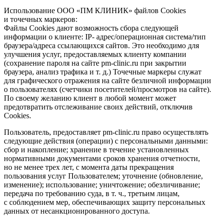
Использование ООО «ПМ КЛИНИК» файлов Cookies
и точечных маркеров:
Файлы Cookies дают возможность сбора следующей
информации о клиенте: IP- адрес/операционная система/тип
браузера/адреса ссылающихся сайтов. Это необходимо для
улучшения услуг, предоставляемых клиенту компании
(сохранение пароля на сайте pm-clinic.ru при закрытии
браузера, анализ трафика
и т. д.
) Точечные маркеры служат
для графического отражения на сайте безличной информации
о пользователях (счетчики посетителей/просмотров на сайте).
По своему желанию клиент в любой момент может
предотвратить отслеживание своих действий, отключив
Cookies.
Пользователь, предоставляет pm-clinic.ru право осуществлять
следующие действия (операции) с персональными данными:
сбор и накопление; хранение в течение установленных
нормативными документами сроков хранения отчетности,
но не менее трех лет, с момента даты прекращения
пользования услуг Пользователем; уточнение (обновление,
изменение); использование; уничтожение; обезличивание;
передача по требованию суда,
в т. ч.
, третьим лицам,
с соблюдением мер, обеспечивающих защиту персональных
данных от несанкционированного доступа.