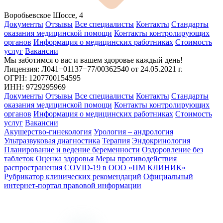
Воробьевское Шоссе, 4
Документы
Отзывы
Все специалисты
Контакты
Стандарты
оказания медицинской помощи
Контакты контролирующих
органов
Информация о медицинских работниках
Стоимость
услуг
Вакансии
Мы заботимся о вас и вашем здоровье каждый день!
Лицензия: Л041−01137−77/00362540
от 24.05.2021 г.
ОГРН: 1207700154595
ИНН: 9729295969
Документы
Отзывы
Все специалисты
Контакты
Стандарты
оказания медицинской помощи
Контакты контролирующих
органов
Информация о медицинских работниках
Стоимость
услуг
Вакансии
Акушерство-гинекология
Урология – андрология
Ультразвуковая диагностика
Терапия
Эндокринология
Планирование и ведение беременности
Оздоровление без
таблеток
Оценка здоровья
Меры противодействия
распространения COVID-19 в ООО «ПМ КЛИНИК»
Рубрикатор клинических рекомендаций
Официальный
интернет-портал правовой информации